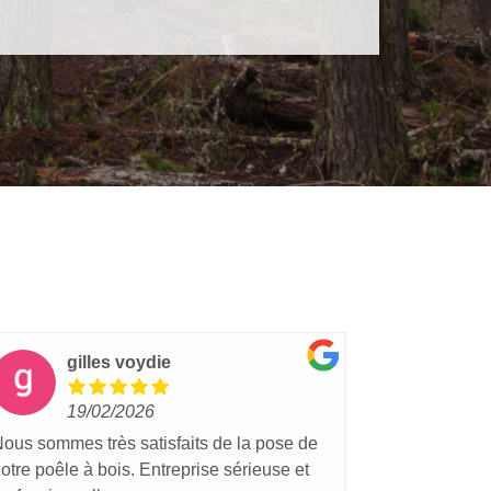
gilles voydie
lu
19/02/2026
15
ous sommes très satisfaits de la pose de
J'ai fais plu
otre poêle à bois. Entreprise sérieuse et
entreprise e