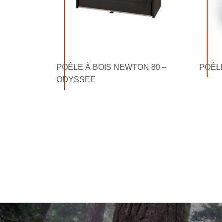
POÊLE À BOIS NEWTON 80 –
POÊL
ODYSSEE