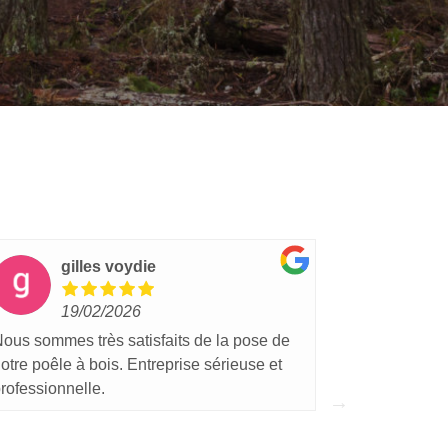
gilles voydie
lu
19/02/2026
15
ous sommes très satisfaits de la pose de
J'ai fais plu
otre poêle à bois. Entreprise sérieuse et
entreprise e
rofessionnelle.
l'écoute. Un
vous conseil
porte.