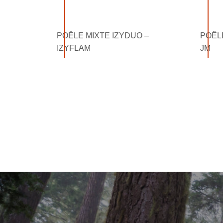
POÊLE MIXTE IZYDUO –
POÊL
IZYFLAM
JM