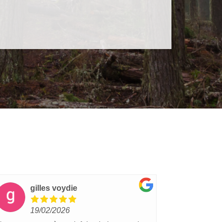
gilles voydie
lu
19/02/2026
15