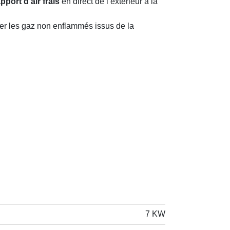
pport d’air frais
en direct de l’extérieur à la
ler les gaz non enflammés issus de la
7 KW