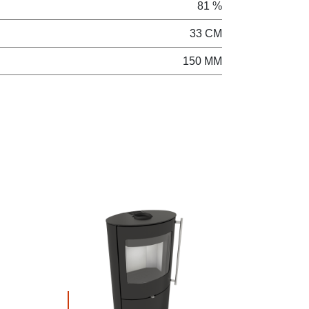
81 %
33 CM
150 MM