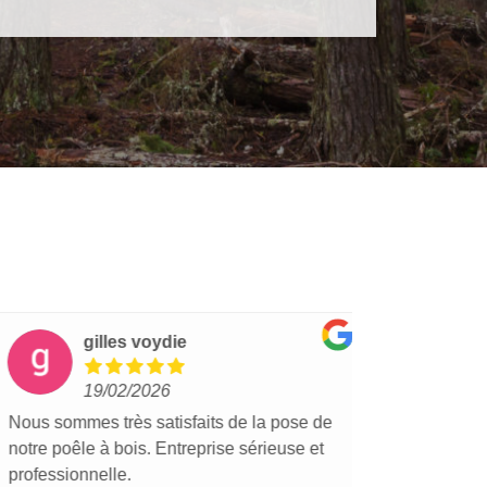
gilles voydie
lu
19/02/2026
15
ous sommes très satisfaits de la pose de
J'ai fais plu
otre poêle à bois. Entreprise sérieuse et
entreprise e
rofessionnelle.
l'écoute. Un