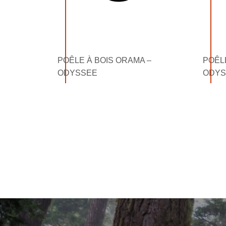
POÊLE À BOIS ORAMA –
POÊLE
ODYSSEE
ODYS