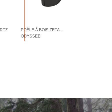
ARTZ
POÊLE À BOIS ZETA –
ODYSSEE