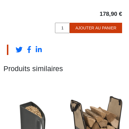
178,90
€
quantité
AJOUTER AU PANIER
de
RANGE-
BÛCHES
Produits similaires
KLUB
-
DIXNEUF