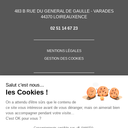
483 B RUE DU GENERAL DE GAULLE - VARADES
44370 LOIREAUXENCE
02 51 14 67 23
MENTIONS LÉGALES
GESTION DES COOKIES
SUIVEZ-NOUS !
Salut c'est nous...
les Cookies !
On a attendu d'être sûrs que le contenu de
ce site vous intéresse avant de vous déranger, mais on aimerait bien
vous accompagner pendant votre visite...
C'est OK pour vous ?
Consentements certifiés par