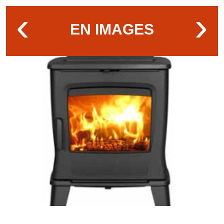
‹
›
EN IMAGES