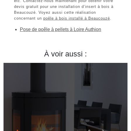
etc. Contactez-nous maintenant pour obtenir votre
devis gratuit
pour une
installation d’insert à bois à
Beaucouzé
. Voyez aussi cette réalisation
concernant un
poêle à bois installé à Beaucouzé
.
Pose de poêle à pellets à Loire Authion
À voir aussi :